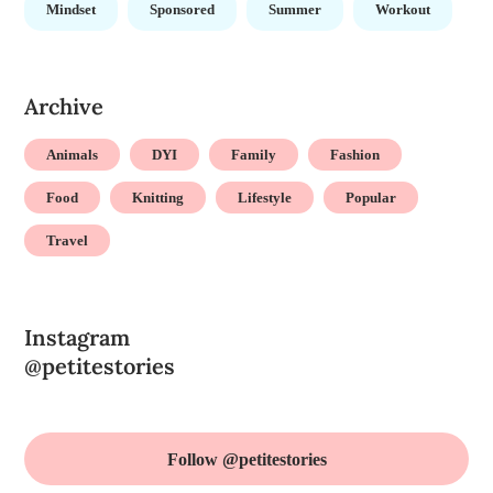
Mindset
Sponsored
Summer
Workout
Archive
Animals
DYI
Family
Fashion
Food
Knitting
Lifestyle
Popular
Travel
Instagram
@petitestories
Follow @petitestories